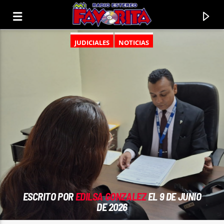
JUDICIALES
NOTICIAS
CANCIÓN ACTUAL
ESCRITO POR
EDILSA GONZALEZ
EL 9 DE JUNIO
TÍTULO
DE 2026
ARTISTA